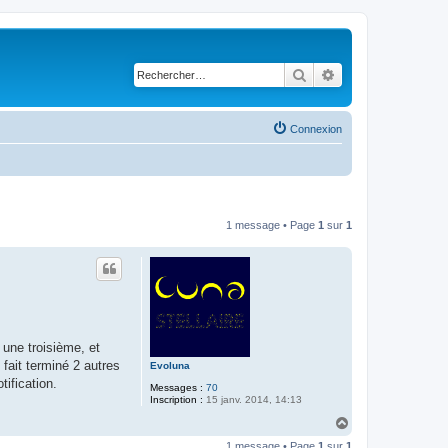
Rechercher
Recherche avancé
Connexion
1 message • Page
1
sur
1
 une troisième, et
 fait terminé 2 autres
Evoluna
tification.
Messages :
70
Inscription :
15 janv. 2014, 14:13
H
a
1 message • Page
1
sur
1