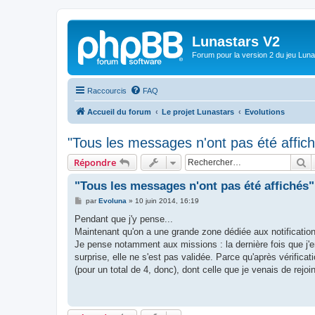
Lunastars V2
Forum pour la version 2 du jeu Luna
Raccourcis
FAQ
Accueil du forum
Le projet Lunastars
Evolutions
"Tous les messages n'ont pas été affic
R
Répondre
"Tous les messages n'ont pas été affichés"
M
par
Evoluna
»
10 juin 2014, 16:19
e
s
Pendant que j'y pense...
s
Maintenant qu'on a une grande zone dédiée aux notification
a
g
Je pense notamment aux missions : la dernière fois que j'en f
e
surprise, elle ne s'est pas validée. Parce qu'après vérifica
(pour un total de 4, donc), dont celle que je venais de rejo