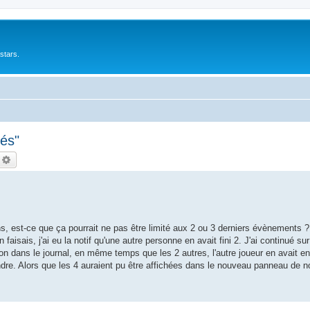
stars.
hés"
echercher
Recherche avancée
s, est-ce que ça pourrait ne pas être limité aux 2 ou 3 derniers évènements ?
aisais, j'ai eu la notif qu'une autre personne en avait fini 2. J'ai continué sur
tion dans le journal, en même temps que les 2 autres, l'autre joueur en avait en
indre. Alors que les 4 auraient pu être affichées dans le nouveau panneau de no