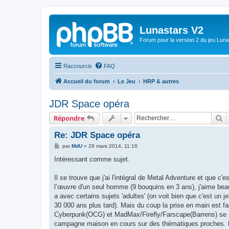
Lunastars V2
Forum pour la version 2 du jeu Luna
Raccourcis
FAQ
Accueil du forum
Le Jeu
HRP & autres
JDR Space opéra
R
Répondre
Re: JDR Space opéra
M
par
MdU
»
29 mars 2014, 11:16
e
s
Intéressant comme sujet.
s
a
g
Il se trouve que j'ai l'intégral de Metal Adventure et que c
e
l’œuvre d'un seul homme (9 bouquins en 3 ans), j'aime beauco
a avec certains sujets 'adultes' (on voit bien que c'est un 
30 000 ans plus tard). Mais du coup la prise en main est fa
Cyberpunk(OCG) et MadMax/Firefly/Farscape(Barrens) se renco
campagne maison en cours sur des thématiques proches. 