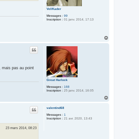
Vel/Kader
Messages :
99
Inscription :
01 janv. 2014, 17:13
H
a
u
t
, mais pas au point
Great Harlock
Messages :
168
Inscription :
25 janv. 2014, 16:05
H
a
u
valentind68
t
Messages :
1
Inscription :
21 avr. 2020, 13:43
23 mars 2014, 08:23