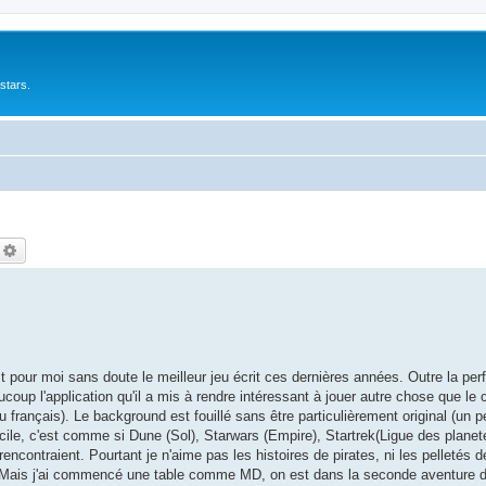
stars.
echercher
Recherche avancée
'est pour moi sans doute le meilleur jeu écrit ces dernières années. Outre la pe
up l'application qu'il a mis à rendre intéressant à jouer autre chose que le co
jeu français). Le background est fouillé sans être particulièrement original (u
cile, c'est comme si Dune (Sol), Starwars (Empire), Startrek(Ligue des planete
ntraient. Pourtant je n'aime pas les histoires de pirates, ni les pelletés de
Mais j'ai commencé une table comme MD, on est dans la seconde aventure 