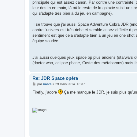
principale qui est assez canon. Par contre une contrainte: 
leur destin en main, là où le reste de la galaxie subit un s
qui s'adapte très bien à du jeu en campagne).
Il se trouve que j'ai aussi Space Adventure Cobra JDR (enc
contre l'univers est très riche et semble assez difficile à
sentiment est que cela s'adapte bien à un jeu en one shot 
équipe soudée.
J'ai aussi quelques jeux space op plus anciens (starwars d
(doctor who, eclipse phase, Caste des métabarons) mais ils 
Re: JDR Space opéra
M
par
Cobra
»
29 mars 2014, 18:37
e
s
Firefly, j'adore
Ça me manque le JDR, je suis plus qu'un 
s
a
g
e