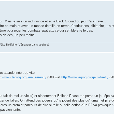
ut. Mais je suis un mdj novice et et le Back Ground du jeu m'a effrayé...
 en main et avec un monde détaillé en terme d'institutions, d'histoire, ...ain
ème pour jouer les combats spatiaux ce qui semble être le cas.
ées de dés, un peu moins...
élix Thiéfaine (L'étranger dans la glace)
as abandonnée trop vite.
tp://www.legrog.org/jeux/serenity
(2005) et
http://www.legrog.org/jeux/firefly
(20
 ça fait de moi un vieux) et sincèrement Eclipse Phase me parait un jeu épouva
er de l'alien. On attend des joueurs qu'ils jouent des plus qu'humain et pire d
près un premier parcours de dire si telle ou telle action d'un PJ va provoquer
e passionnante.