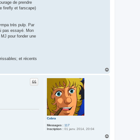
courage de prendre
 firefly et farscape)
ympa très pulp. Par
'ai pas essayé. Mon
u MJ pour fonder une
rissables; et récents
H
a
u
t
Cobra
Messages :
117
Inscription :
01 janv. 2014, 20:04
H