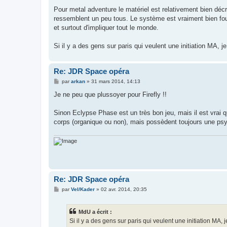
Pour metal adventure le matériel est relativement bien déc
ressemblent un peu tous. Le système est vraiment bien fou
et surtout d'impliquer tout le monde.
Si il y a des gens sur paris qui veulent une initiation MA, j
Re: JDR Space opéra
M
par
arkan
»
31 mars 2014, 14:13
e
s
Je ne peu que plussoyer pour Firefly !!
s
a
g
Sinon Eclypse Phase est un très bon jeu, mais il est vrai q
e
corps (organique ou non), mais possèdent toujours une psy
Re: JDR Space opéra
M
par
Vel/Kader
»
02 avr. 2014, 20:35
e
s
s
MdU a écrit :
a
g
Si il y a des gens sur paris qui veulent une initiation MA, 
e