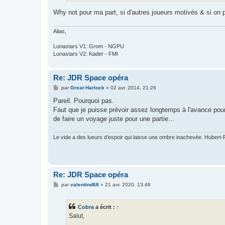
Why not pour ma part, si d'autres joueurs motivés & si on
Alias,
Lunastars V1: Grom - NGPU
Lunastars V2: Kader - FMI
Re: JDR Space opéra
M
par
Great Harlock
»
02 avr. 2014, 21:26
e
s
Pareil. Pourquoi pas.
s
Faut que je puisse prévoir assez longtemps à l'avance pour
a
g
de faire un voyage juste pour une partie...
e
Le vide a des lueurs d’espoir qui laisse une ombre inachevée. Hubert-F
Re: JDR Space opéra
M
par
valentind68
»
21 avr. 2020, 13:48
e
s
s
Cobra
a écrit :
↑
a
g
Salut,
e