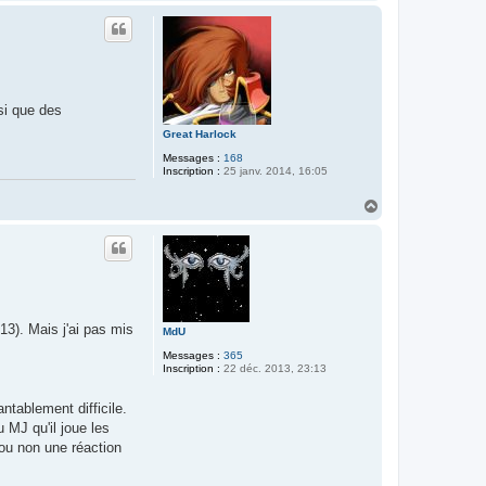
a
u
t
si que des
Great Harlock
Messages :
168
Inscription :
25 janv. 2014, 16:05
H
a
u
t
13). Mais j'ai pas mis
MdU
Messages :
365
Inscription :
22 déc. 2013, 23:13
ntablement difficile.
u MJ qu'il joue les
 ou non une réaction