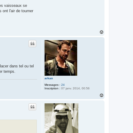
les vaisseaux se
nt l'air de tourner
H
a
u
t
acer dans tel ou tel
er temps.
arkan
Messages :
24
Inscription :
07 janv. 2014, 00:56
H
a
u
t