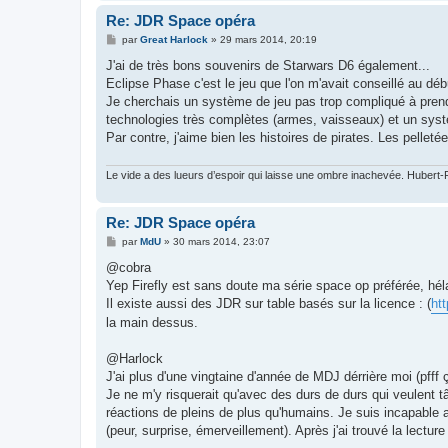
Re: JDR Space opéra
M
par
Great Harlock
»
29 mars 2014, 20:19
e
s
J'ai de très bons souvenirs de Starwars D6 également...
s
Eclipse Phase c'est le jeu que l'on m'avait conseillé au déb
a
g
Je cherchais un système de jeu pas trop compliqué à prendre
e
technologies très complètes (armes, vaisseaux) et un syst
Par contre, j'aime bien les histoires de pirates. Les pellet
Le vide a des lueurs d’espoir qui laisse une ombre inachevée. Hubert-F
Re: JDR Space opéra
M
par
MdU
»
30 mars 2014, 23:07
e
s
@cobra
s
Yep Firefly est sans doute ma série space op préférée, hél
a
g
Il existe aussi des JDR sur table basés sur la licence : (
ht
e
la main dessus.
@Harlock
J'ai plus d'une vingtaine d'année de MDJ dérrière moi (pfff
Je ne m'y risquerait qu'avec des durs de durs qui veulent tât
réactions de pleins de plus qu'humains. Je suis incapable a
(peur, surprise, émerveillement). Après j'ai trouvé la lectur