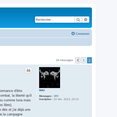
Rechercher
Recherche avancé
Connexion
1
2
Précédent
18 messages
MdU
rformance d'être
mbat, la liberté qu'il
Messages :
365
Inscription :
22 déc. 2013, 23:13
n peu comme luna mais
s libre),
 dés et j'ai déjà une
de la campagne