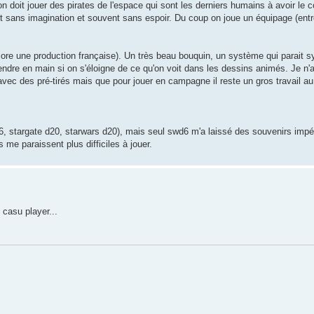
on doit jouer des pirates de l'espace qui sont les derniers humains à avoir le 
ort sans imagination et souvent sans espoir. Du coup on joue un équipage (entre
ore une production française). Un très beau bouquin, un système qui parait s
 prendre en main si on s'éloigne de ce qu'on voit dans les dessins animés. Je n
avec des pré-tirés mais que pour jouer en campagne il reste un gros travail a
6, stargate d20, starwars d20), mais seul swd6 m'a laissé des souvenirs impé
me paraissent plus difficiles à jouer.
casu player...