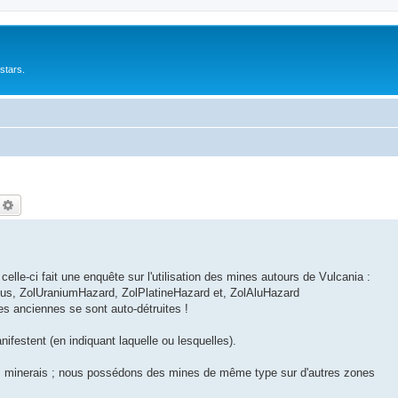
stars.
echercher
Recherche avancée
lle-ci fait une enquête sur l'utilisation des mines autours de Vulcania :
s, ZolUraniumHazard, ZolPlatineHazard et, ZolAluHazard
s anciennes se sont auto-détruites !
nifestent (en indiquant laquelle ou lesquelles).
ces minerais ; nous possédons des mines de même type sur d'autres zones