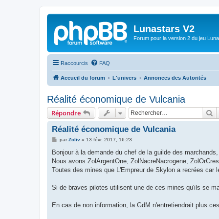
Lunastars V2
Forum pour la version 2 du jeu Luna
Raccourcis
FAQ
Accueil du forum
L'univers
Annonces des Autorités
Réalité économique de Vulcania
R
Répondre
Réalité économique de Vulcania
M
par
Zoliv
»
13 févr. 2017, 16:23
e
s
Bonjour à la demande du chef de la guilde des marchands, ce
s
Nous avons ZolArgentOne, ZolNacreNacrogene, ZolOrCresu
a
g
Toutes des mines que L'Empreur de Skylon a recrées car le
e
Si de braves pilotes utilisent une de ces mines qu'ils se ma
En cas de non information, la GdM n'entretiendrait plus 