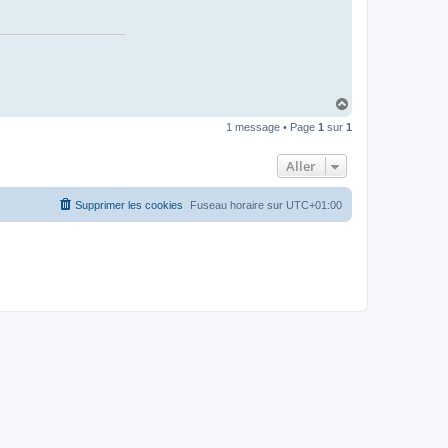
H
a
1 message • Page
1
sur
1
u
t
Aller
Supprimer les cookies
Fuseau horaire sur
UTC+01:00