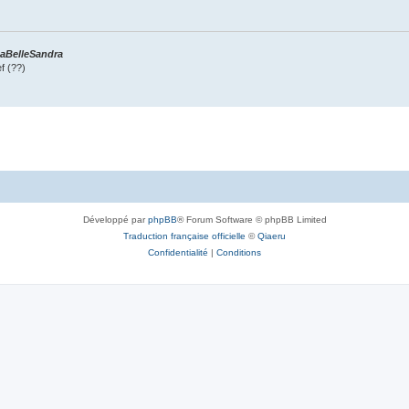
 LaBelleSandra
f (??)
Développé par
phpBB
® Forum Software © phpBB Limited
Traduction française officielle
©
Qiaeru
Confidentialité
|
Conditions