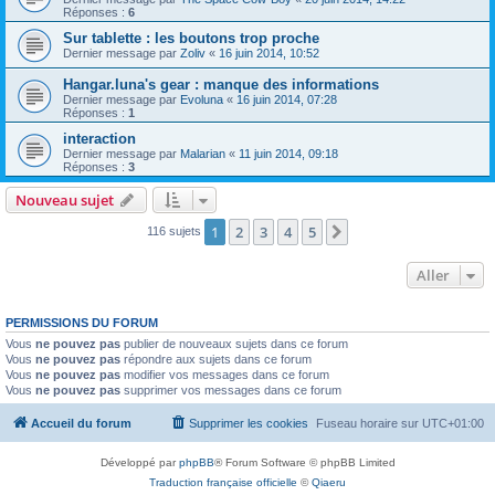
Réponses :
6
Sur tablette : les boutons trop proche
Dernier message par
Zoliv
«
16 juin 2014, 10:52
Hangar.luna's gear : manque des informations
Dernier message par
Evoluna
«
16 juin 2014, 07:28
Réponses :
1
interaction
Dernier message par
Malarian
«
11 juin 2014, 09:18
Réponses :
3
Nouveau sujet
1
2
3
4
5
Suivant
116 sujets
Aller
PERMISSIONS DU FORUM
Vous
ne pouvez pas
publier de nouveaux sujets dans ce forum
Vous
ne pouvez pas
répondre aux sujets dans ce forum
Vous
ne pouvez pas
modifier vos messages dans ce forum
Vous
ne pouvez pas
supprimer vos messages dans ce forum
Accueil du forum
Supprimer les cookies
Fuseau horaire sur
UTC+01:00
Développé par
phpBB
® Forum Software © phpBB Limited
Traduction française officielle
©
Qiaeru