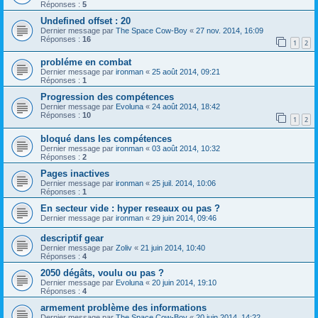
Réponses :
5
Undefined offset : 20
Dernier message par
The Space Cow-Boy
«
27 nov. 2014, 16:09
Réponses :
16
1
2
probléme en combat
Dernier message par
ironman
«
25 août 2014, 09:21
Réponses :
1
Progression des compétences
Dernier message par
Evoluna
«
24 août 2014, 18:42
Réponses :
10
1
2
bloqué dans les compétences
Dernier message par
ironman
«
03 août 2014, 10:32
Réponses :
2
Pages inactives
Dernier message par
ironman
«
25 juil. 2014, 10:06
Réponses :
1
En secteur vide : hyper reseaux ou pas ?
Dernier message par
ironman
«
29 juin 2014, 09:46
descriptif gear
Dernier message par
Zoliv
«
21 juin 2014, 10:40
Réponses :
4
2050 dégâts, voulu ou pas ?
Dernier message par
Evoluna
«
20 juin 2014, 19:10
Réponses :
4
armement problème des informations
Dernier message par
The Space Cow-Boy
«
20 juin 2014, 14:22