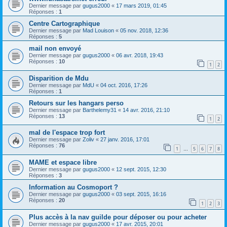
Dernier message par
gugus2000
«
17 mars 2019, 01:45
Réponses :
1
Centre Cartographique
Dernier message par
Mad Louison
«
05 nov. 2018, 12:36
Réponses :
5
mail non envoyé
Dernier message par
gugus2000
«
06 avr. 2018, 19:43
Réponses :
10
1
2
Disparition de Mdu
Dernier message par
MdU
«
04 oct. 2016, 17:26
Réponses :
1
Retours sur les hangars perso
Dernier message par
Barthelemy31
«
14 avr. 2016, 21:10
Réponses :
13
1
2
mal de l'espace trop fort
Dernier message par
Zoliv
«
27 janv. 2016, 17:01
Réponses :
76
1
5
6
7
8
…
MAME et espace libre
Dernier message par
gugus2000
«
12 sept. 2015, 12:30
Réponses :
3
Information au Cosmoport ?
Dernier message par
gugus2000
«
03 sept. 2015, 16:16
Réponses :
20
1
2
3
Plus accès à la nav guilde pour déposer ou pour acheter
Dernier message par
gugus2000
«
17 avr. 2015, 20:01