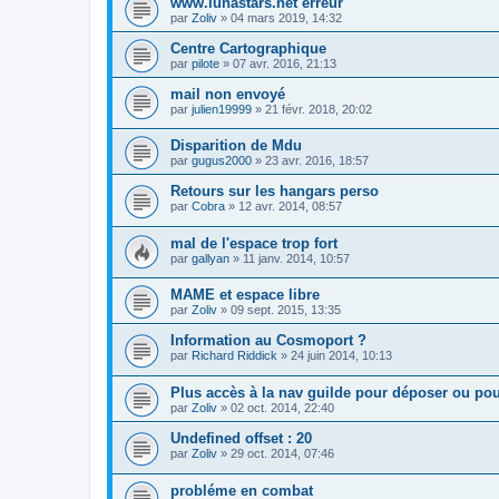
www.lunastars.net erreur
par
Zoliv
»
04 mars 2019, 14:32
Centre Cartographique
par
pilote
»
07 avr. 2016, 21:13
mail non envoyé
par
julien19999
»
21 févr. 2018, 20:02
Disparition de Mdu
par
gugus2000
»
23 avr. 2016, 18:57
Retours sur les hangars perso
par
Cobra
»
12 avr. 2014, 08:57
mal de l'espace trop fort
par
gallyan
»
11 janv. 2014, 10:57
MAME et espace libre
par
Zoliv
»
09 sept. 2015, 13:35
Information au Cosmoport ?
par
Richard Riddick
»
24 juin 2014, 10:13
Plus accès à la nav guilde pour déposer ou pou
par
Zoliv
»
02 oct. 2014, 22:40
Undefined offset : 20
par
Zoliv
»
29 oct. 2014, 07:46
probléme en combat