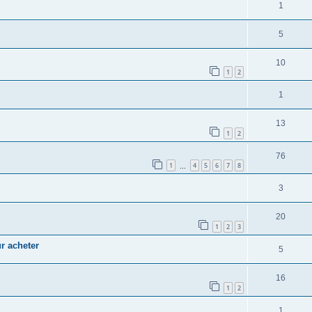
1
5
10
1
2
1
13
1
2
76
1
4
5
6
7
8
…
3
20
1
2
3
r acheter
5
16
1
2
1