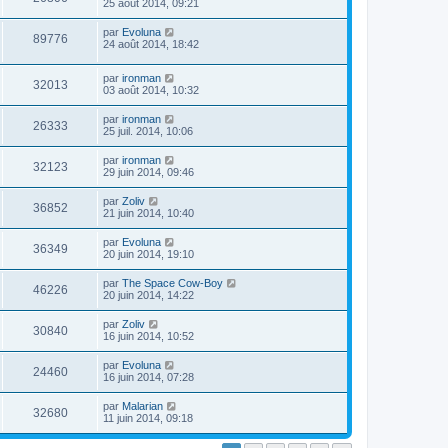
25 août 2014, 09:21
par
Evoluna
89776
24 août 2014, 18:42
par
ironman
32013
03 août 2014, 10:32
par
ironman
26333
25 juil. 2014, 10:06
par
ironman
32123
29 juin 2014, 09:46
par
Zoliv
36852
21 juin 2014, 10:40
par
Evoluna
36349
20 juin 2014, 19:10
par
The Space Cow-Boy
46226
20 juin 2014, 14:22
par
Zoliv
30840
16 juin 2014, 10:52
par
Evoluna
24460
16 juin 2014, 07:28
par
Malarian
32680
11 juin 2014, 09:18