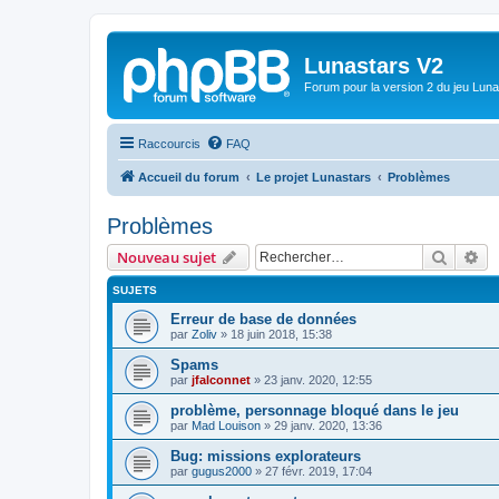
Lunastars V2
Forum pour la version 2 du jeu Luna
Raccourcis
FAQ
Accueil du forum
Le projet Lunastars
Problèmes
Problèmes
Recher
Re
Nouveau sujet
SUJETS
Erreur de base de données
par
Zoliv
»
18 juin 2018, 15:38
Spams
par
jfalconnet
»
23 janv. 2020, 12:55
problème, personnage bloqué dans le jeu
par
Mad Louison
»
29 janv. 2020, 13:36
Bug: missions explorateurs
par
gugus2000
»
27 févr. 2019, 17:04