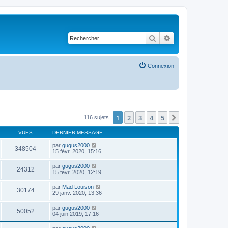
Rechercher
Recherche avancé
Connexion
1
2
3
4
5
Suivant
116 sujets
VUES
DERNIER MESSAGE
par
gugus2000
348504
15 févr. 2020, 15:16
par
gugus2000
24312
15 févr. 2020, 12:19
par
Mad Louison
30174
29 janv. 2020, 13:36
par
gugus2000
50052
04 juin 2019, 17:16