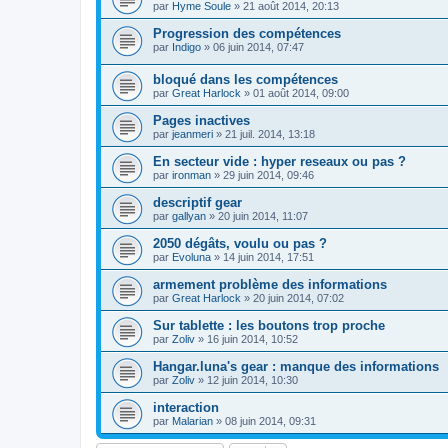
par
Hyme Soule
»
21 août 2014, 20:13
Progression des compétences
par
Indigo
»
06 juin 2014, 07:47
bloqué dans les compétences
par
Great Harlock
»
01 août 2014, 09:00
Pages inactives
par
jeanmeri
»
21 juil. 2014, 13:18
En secteur vide : hyper reseaux ou pas ?
par
ironman
»
29 juin 2014, 09:46
descriptif gear
par
gallyan
»
20 juin 2014, 11:07
2050 dégâts, voulu ou pas ?
par
Evoluna
»
14 juin 2014, 17:51
armement problème des informations
par
Great Harlock
»
20 juin 2014, 07:02
Sur tablette : les boutons trop proche
par
Zoliv
»
16 juin 2014, 10:52
Hangar.luna's gear : manque des informations
par
Zoliv
»
12 juin 2014, 10:30
interaction
par
Malarian
»
08 juin 2014, 09:31