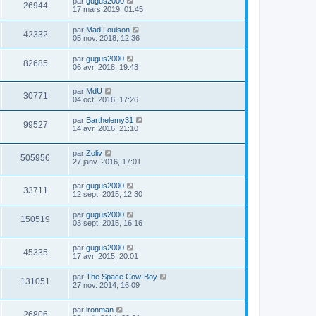
par
gugus2000
26944
17 mars 2019, 01:45
par
Mad Louison
42332
05 nov. 2018, 12:36
par
gugus2000
82685
06 avr. 2018, 19:43
par
MdU
30771
04 oct. 2016, 17:26
par
Barthelemy31
99527
14 avr. 2016, 21:10
par
Zoliv
505956
27 janv. 2016, 17:01
par
gugus2000
33711
12 sept. 2015, 12:30
par
gugus2000
150519
03 sept. 2015, 16:16
par
gugus2000
45335
17 avr. 2015, 20:01
par
The Space Cow-Boy
131051
27 nov. 2014, 16:09
par
ironman
26806