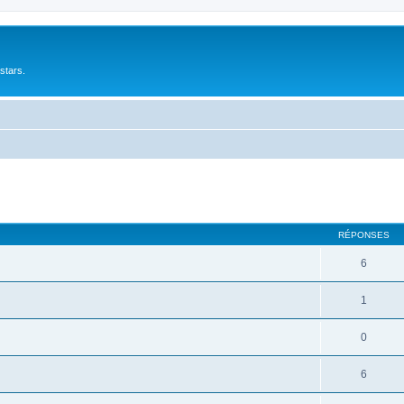
stars.
cher
cherche avancée
RÉPONSES
6
1
0
6