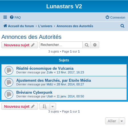
Lunastars V2
FAQ
Connexion
R
Accueil du forum
L'univers
Annonces des Autorités
e
Annonces des Autorités
c
Rechercher
Recherche avanc
Nouveau sujet
h
3 sujets • Page
1
sur
1
e
Sujets
r
c
Réalité économique de Vulcania
Dernier message par
Zoliv
«
13 févr. 2017, 16:23
h
Ajustement des Marchés, par Etoile Média
e
Dernier message par
MdU
«
28 févr. 2014, 00:27
r
Bréviaire Cyberpunk
Dernier message par
Utah
«
11 janv. 2014, 00:50
Nouveau sujet
3 sujets • Page
1
sur
1
Aller