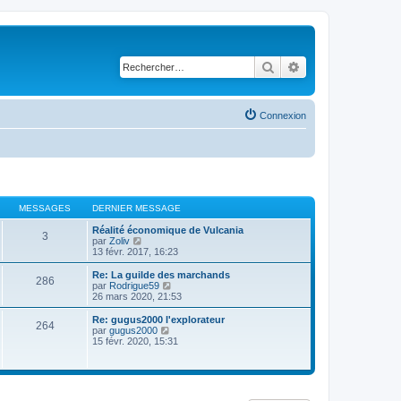
Rechercher
Recherche avancé
Connexion
MESSAGES
DERNIER MESSAGE
Réalité économique de Vulcania
3
C
par
Zoliv
o
13 févr. 2017, 16:23
n
s
Re: La guilde des marchands
286
u
C
par
Rodrigue59
l
o
26 mars 2020, 21:53
t
n
e
s
Re: gugus2000 l'explorateur
264
r
u
C
par
gugus2000
l
l
o
15 févr. 2020, 15:31
e
t
n
d
e
s
e
r
u
r
l
l
n
e
t
i