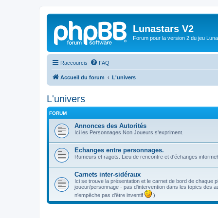
Lunastars V2
Forum pour la version 2 du jeu Luna
Raccourcis
FAQ
Accueil du forum
L'univers
L'univers
FORUM
Annonces des Autorités
Ici les Personnages Non Joueurs s'expriment.
Echanges entre personnages.
Rumeurs et ragots. Lieu de rencontre et d'échanges informel
Carnets inter-sidéraux
Ici se trouve la présentation et le carnet de bord de chaque pil
joueur/personnage - pas d'intervention dans les topics des au
n'empêche pas d'être inventif
)