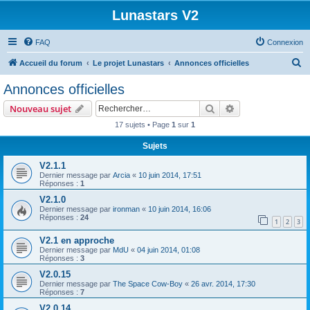
Lunastars V2
FAQ
Connexion
R
Accueil du forum
Le projet Lunastars
Annonces officielles
e
Annonces officielles
c
Rechercher
Recherche avanc
Nouveau sujet
h
17 sujets • Page
1
sur
1
e
Sujets
r
c
V2.1.1
Dernier message par
Arcia
«
10 juin 2014, 17:51
h
Réponses :
1
e
V2.1.0
Dernier message par
ironman
«
10 juin 2014, 16:06
r
Réponses :
24
1
2
3
V2.1 en approche
Dernier message par
MdU
«
04 juin 2014, 01:08
Réponses :
3
V2.0.15
Dernier message par
The Space Cow-Boy
«
26 avr. 2014, 17:30
Réponses :
7
V2.0.14