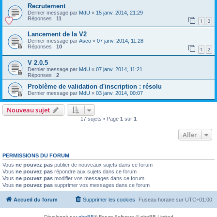
Recrutement
Dernier message par
MdU
«
15 janv. 2014, 21:29
Réponses :
11
1
2
Lancement de la V2
Dernier message par
Asco
«
07 janv. 2014, 11:28
Réponses :
10
1
2
V 2.0.5
Dernier message par
MdU
«
07 janv. 2014, 11:21
Réponses :
2
Problème de validation d'inscription : résolu
Dernier message par
MdU
«
03 janv. 2014, 00:07
Nouveau sujet
17 sujets • Page
1
sur
1
Aller
PERMISSIONS DU FORUM
Vous
ne pouvez pas
publier de nouveaux sujets dans ce forum
Vous
ne pouvez pas
répondre aux sujets dans ce forum
Vous
ne pouvez pas
modifier vos messages dans ce forum
Vous
ne pouvez pas
supprimer vos messages dans ce forum
Accueil du forum
Supprimer les cookies
Fuseau horaire sur
UTC+01:00
Développé par
phpBB
® Forum Software © phpBB Limited