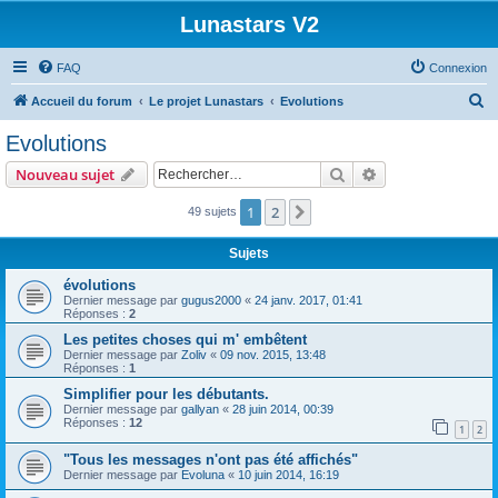
Lunastars V2
FAQ
Connexion
R
Accueil du forum
Le projet Lunastars
Evolutions
e
Evolutions
c
Rechercher
Recherche avanc
Nouveau sujet
h
e
1
2
Suivant
49 sujets
r
Sujets
c
évolutions
h
Dernier message par
gugus2000
«
24 janv. 2017, 01:41
Réponses :
2
e
Les petites choses qui m' embêtent
r
Dernier message par
Zoliv
«
09 nov. 2015, 13:48
Réponses :
1
Simplifier pour les débutants.
Dernier message par
gallyan
«
28 juin 2014, 00:39
Réponses :
12
1
2
"Tous les messages n'ont pas été affichés"
Dernier message par
Evoluna
«
10 juin 2014, 16:19