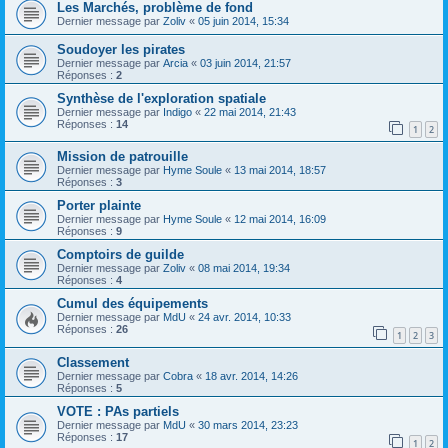
Les Marchés, problème de fond
Dernier message par
Zoliv
«
05 juin 2014, 15:34
Soudoyer les pirates
Dernier message par
Arcia
«
03 juin 2014, 21:57
Réponses :
2
Synthèse de l'exploration spatiale
Dernier message par
Indigo
«
22 mai 2014, 21:43
Réponses :
14
1
2
Mission de patrouille
Dernier message par
Hyme Soule
«
13 mai 2014, 18:57
Réponses :
3
Porter plainte
Dernier message par
Hyme Soule
«
12 mai 2014, 16:09
Réponses :
9
Comptoirs de guilde
Dernier message par
Zoliv
«
08 mai 2014, 19:34
Réponses :
4
Cumul des équipements
Dernier message par
MdU
«
24 avr. 2014, 10:33
Réponses :
26
1
2
3
Classement
Dernier message par
Cobra
«
18 avr. 2014, 14:26
Réponses :
5
VOTE : PAs partiels
Dernier message par
MdU
«
30 mars 2014, 23:23
Réponses :
17
1
2