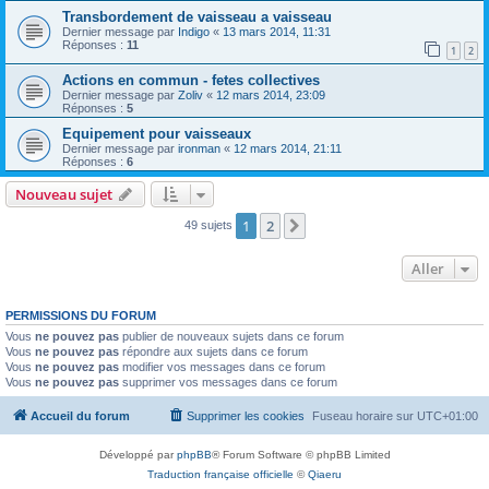
Transbordement de vaisseau a vaisseau
Dernier message par
Indigo
«
13 mars 2014, 11:31
Réponses :
11
1
2
Actions en commun - fetes collectives
Dernier message par
Zoliv
«
12 mars 2014, 23:09
Réponses :
5
Equipement pour vaisseaux
Dernier message par
ironman
«
12 mars 2014, 21:11
Réponses :
6
Nouveau sujet
1
2
Suivant
49 sujets
Aller
PERMISSIONS DU FORUM
Vous
ne pouvez pas
publier de nouveaux sujets dans ce forum
Vous
ne pouvez pas
répondre aux sujets dans ce forum
Vous
ne pouvez pas
modifier vos messages dans ce forum
Vous
ne pouvez pas
supprimer vos messages dans ce forum
Accueil du forum
Supprimer les cookies
Fuseau horaire sur
UTC+01:00
Développé par
phpBB
® Forum Software © phpBB Limited
Traduction française officielle
©
Qiaeru