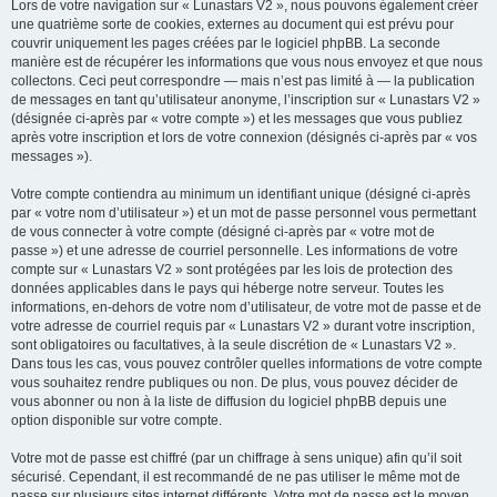
Lors de votre navigation sur « Lunastars V2 », nous pouvons également créer
une quatrième sorte de cookies, externes au document qui est prévu pour
couvrir uniquement les pages créées par le logiciel phpBB. La seconde
manière est de récupérer les informations que vous nous envoyez et que nous
collectons. Ceci peut correspondre — mais n’est pas limité à — la publication
de messages en tant qu’utilisateur anonyme, l’inscription sur « Lunastars V2 »
(désignée ci-après par « votre compte ») et les messages que vous publiez
après votre inscription et lors de votre connexion (désignés ci-après par « vos
messages »).
Votre compte contiendra au minimum un identifiant unique (désigné ci-après
par « votre nom d’utilisateur ») et un mot de passe personnel vous permettant
de vous connecter à votre compte (désigné ci-après par « votre mot de
passe ») et une adresse de courriel personnelle. Les informations de votre
compte sur « Lunastars V2 » sont protégées par les lois de protection des
données applicables dans le pays qui héberge notre serveur. Toutes les
informations, en-dehors de votre nom d’utilisateur, de votre mot de passe et de
votre adresse de courriel requis par « Lunastars V2 » durant votre inscription,
sont obligatoires ou facultatives, à la seule discrétion de « Lunastars V2 ».
Dans tous les cas, vous pouvez contrôler quelles informations de votre compte
vous souhaitez rendre publiques ou non. De plus, vous pouvez décider de
vous abonner ou non à la liste de diffusion du logiciel phpBB depuis une
option disponible sur votre compte.
Votre mot de passe est chiffré (par un chiffrage à sens unique) afin qu’il soit
sécurisé. Cependant, il est recommandé de ne pas utiliser le même mot de
passe sur plusieurs sites internet différents. Votre mot de passe est le moyen