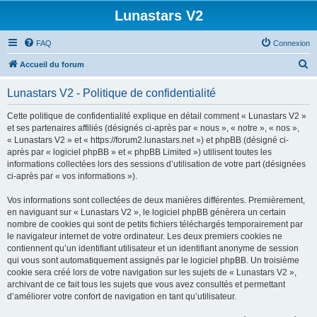
Lunastars V2
FAQ
Connexion
R
Accueil du forum
e
Lunastars V2 - Politique de confidentialité
c
h
Cette politique de confidentialité explique en détail comment « Lunastars V2 »
et ses partenaires affiliés (désignés ci-après par « nous », « notre », « nos »,
e
« Lunastars V2 » et « https://forum2.lunastars.net ») et phpBB (désigné ci-
r
après par « logiciel phpBB » et « phpBB Limited ») utilisent toutes les
informations collectées lors des sessions d’utilisation de votre part (désignées
c
ci-après par « vos informations »).
h
Vos informations sont collectées de deux manières différentes. Premièrement,
e
en naviguant sur « Lunastars V2 », le logiciel phpBB génèrera un certain
r
nombre de cookies qui sont de petits fichiers téléchargés temporairement par
le navigateur internet de votre ordinateur. Les deux premiers cookies ne
contiennent qu’un identifiant utilisateur et un identifiant anonyme de session
qui vous sont automatiquement assignés par le logiciel phpBB. Un troisième
cookie sera créé lors de votre navigation sur les sujets de « Lunastars V2 »,
archivant de ce fait tous les sujets que vous avez consultés et permettant
d’améliorer votre confort de navigation en tant qu’utilisateur.