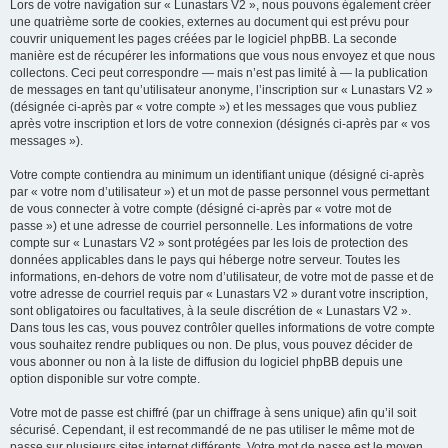
Lors de votre navigation sur « Lunastars V2 », nous pouvons également créer
une quatrième sorte de cookies, externes au document qui est prévu pour
couvrir uniquement les pages créées par le logiciel phpBB. La seconde
manière est de récupérer les informations que vous nous envoyez et que nous
collectons. Ceci peut correspondre — mais n’est pas limité à — la publication
de messages en tant qu’utilisateur anonyme, l’inscription sur « Lunastars V2 »
(désignée ci-après par « votre compte ») et les messages que vous publiez
après votre inscription et lors de votre connexion (désignés ci-après par « vos
messages »).
Votre compte contiendra au minimum un identifiant unique (désigné ci-après
par « votre nom d’utilisateur ») et un mot de passe personnel vous permettant
de vous connecter à votre compte (désigné ci-après par « votre mot de
passe ») et une adresse de courriel personnelle. Les informations de votre
compte sur « Lunastars V2 » sont protégées par les lois de protection des
données applicables dans le pays qui héberge notre serveur. Toutes les
informations, en-dehors de votre nom d’utilisateur, de votre mot de passe et de
votre adresse de courriel requis par « Lunastars V2 » durant votre inscription,
sont obligatoires ou facultatives, à la seule discrétion de « Lunastars V2 ».
Dans tous les cas, vous pouvez contrôler quelles informations de votre compte
vous souhaitez rendre publiques ou non. De plus, vous pouvez décider de
vous abonner ou non à la liste de diffusion du logiciel phpBB depuis une
option disponible sur votre compte.
Votre mot de passe est chiffré (par un chiffrage à sens unique) afin qu’il soit
sécurisé. Cependant, il est recommandé de ne pas utiliser le même mot de
passe sur plusieurs sites internet différents. Votre mot de passe est le moyen