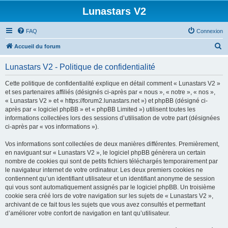
Lunastars V2
FAQ
Connexion
R
Accueil du forum
e
Lunastars V2 - Politique de confidentialité
c
h
Cette politique de confidentialité explique en détail comment « Lunastars V2 »
et ses partenaires affiliés (désignés ci-après par « nous », « notre », « nos »,
e
« Lunastars V2 » et « https://forum2.lunastars.net ») et phpBB (désigné ci-
r
après par « logiciel phpBB » et « phpBB Limited ») utilisent toutes les
informations collectées lors des sessions d’utilisation de votre part (désignées
c
ci-après par « vos informations »).
h
Vos informations sont collectées de deux manières différentes. Premièrement,
e
en naviguant sur « Lunastars V2 », le logiciel phpBB génèrera un certain
r
nombre de cookies qui sont de petits fichiers téléchargés temporairement par
le navigateur internet de votre ordinateur. Les deux premiers cookies ne
contiennent qu’un identifiant utilisateur et un identifiant anonyme de session
qui vous sont automatiquement assignés par le logiciel phpBB. Un troisième
cookie sera créé lors de votre navigation sur les sujets de « Lunastars V2 »,
archivant de ce fait tous les sujets que vous avez consultés et permettant
d’améliorer votre confort de navigation en tant qu’utilisateur.