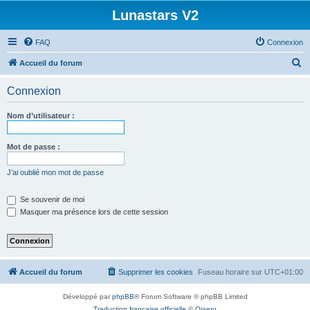
Lunastars V2
FAQ
Connexion
R
Accueil du forum
e
Connexion
c
h
Nom d’utilisateur :
e
r
Mot de passe :
c
J’ai oublié mon mot de passe
h
e
Se souvenir de moi
Masquer ma présence lors de cette session
r
Accueil du forum
Supprimer les cookies
Fuseau horaire sur
UTC+01:00
Développé par
phpBB
® Forum Software © phpBB Limited
Traduction française officielle
©
Qiaeru