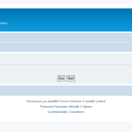
stars.
Développé par
phpBB
® Forum Software © phpBB Limited
Traduction française officielle
©
Qiaeru
Confidentialité
|
Conditions