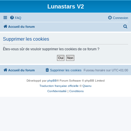
Lunastars V2
FAQ
Connexion
R
Accueil du forum
e
Supprimer les cookies
c
h
Êtes-vous sûr de vouloir supprimer les cookies de ce forum ?
e
r
c
Accueil du forum
Supprimer les cookies
Fuseau horaire sur
UTC+01:00
h
Développé par
phpBB
® Forum Software © phpBB Limited
e
Traduction française officielle
©
Qiaeru
r
Confidentialité
|
Conditions