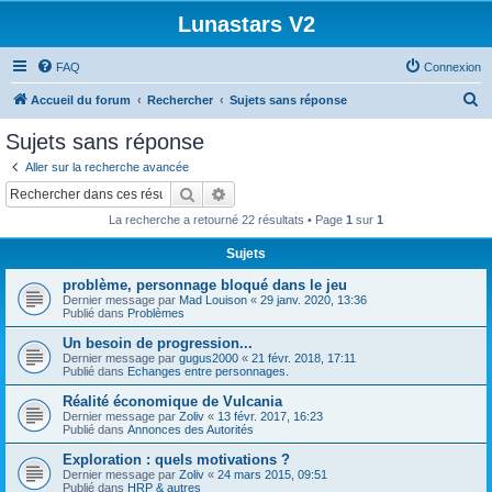
Lunastars V2
FAQ
Connexion
R
Accueil du forum
Rechercher
Sujets sans réponse
e
Sujets sans réponse
c
Aller sur la recherche avancée
h
Rechercher
Recherche avancée
e
La recherche a retourné 22 résultats • Page
1
sur
1
r
Sujets
c
problème, personnage bloqué dans le jeu
h
Dernier message par
Mad Louison
«
29 janv. 2020, 13:36
e
Publié dans
Problèmes
r
Un besoin de progression...
Dernier message par
gugus2000
«
21 févr. 2018, 17:11
Publié dans
Echanges entre personnages.
Réalité économique de Vulcania
Dernier message par
Zoliv
«
13 févr. 2017, 16:23
Publié dans
Annonces des Autorités
Exploration : quels motivations ?
Dernier message par
Zoliv
«
24 mars 2015, 09:51
Publié dans
HRP & autres