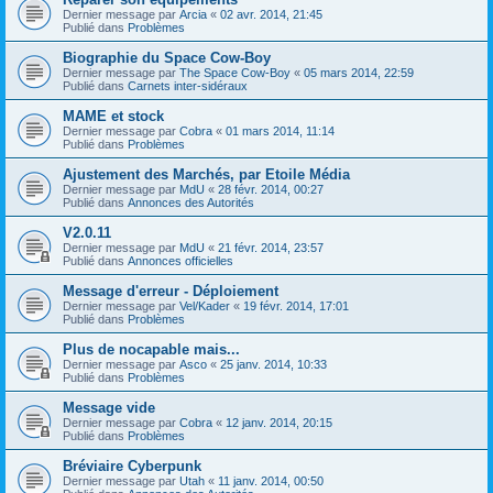
Dernier message par
Arcia
«
02 avr. 2014, 21:45
Publié dans
Problèmes
Biographie du Space Cow-Boy
Dernier message par
The Space Cow-Boy
«
05 mars 2014, 22:59
Publié dans
Carnets inter-sidéraux
MAME et stock
Dernier message par
Cobra
«
01 mars 2014, 11:14
Publié dans
Problèmes
Ajustement des Marchés, par Etoile Média
Dernier message par
MdU
«
28 févr. 2014, 00:27
Publié dans
Annonces des Autorités
V2.0.11
Dernier message par
MdU
«
21 févr. 2014, 23:57
Publié dans
Annonces officielles
Message d'erreur - Déploiement
Dernier message par
Vel/Kader
«
19 févr. 2014, 17:01
Publié dans
Problèmes
Plus de nocapable mais...
Dernier message par
Asco
«
25 janv. 2014, 10:33
Publié dans
Problèmes
Message vide
Dernier message par
Cobra
«
12 janv. 2014, 20:15
Publié dans
Problèmes
Bréviaire Cyberpunk
Dernier message par
Utah
«
11 janv. 2014, 00:50