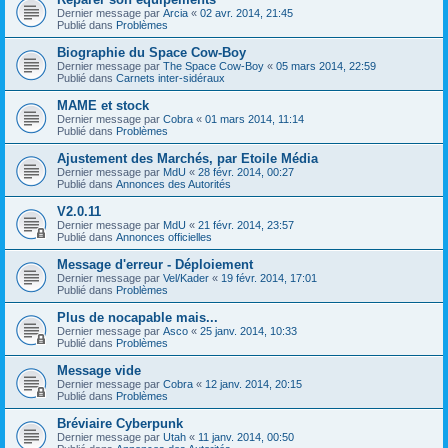
Dernier message par
Arcia
«
02 avr. 2014, 21:45
Publié dans
Problèmes
Biographie du Space Cow-Boy
Dernier message par
The Space Cow-Boy
«
05 mars 2014, 22:59
Publié dans
Carnets inter-sidéraux
MAME et stock
Dernier message par
Cobra
«
01 mars 2014, 11:14
Publié dans
Problèmes
Ajustement des Marchés, par Etoile Média
Dernier message par
MdU
«
28 févr. 2014, 00:27
Publié dans
Annonces des Autorités
V2.0.11
Dernier message par
MdU
«
21 févr. 2014, 23:57
Publié dans
Annonces officielles
Message d'erreur - Déploiement
Dernier message par
Vel/Kader
«
19 févr. 2014, 17:01
Publié dans
Problèmes
Plus de nocapable mais...
Dernier message par
Asco
«
25 janv. 2014, 10:33
Publié dans
Problèmes
Message vide
Dernier message par
Cobra
«
12 janv. 2014, 20:15
Publié dans
Problèmes
Bréviaire Cyberpunk
Dernier message par
Utah
«
11 janv. 2014, 00:50