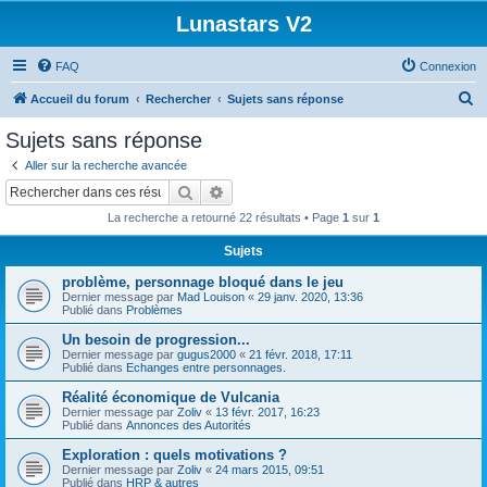
Lunastars V2
FAQ
Connexion
R
Accueil du forum
Rechercher
Sujets sans réponse
e
Sujets sans réponse
c
Aller sur la recherche avancée
h
Rechercher
Recherche avancée
e
La recherche a retourné 22 résultats • Page
1
sur
1
r
Sujets
c
problème, personnage bloqué dans le jeu
h
Dernier message par
Mad Louison
«
29 janv. 2020, 13:36
e
Publié dans
Problèmes
r
Un besoin de progression...
Dernier message par
gugus2000
«
21 févr. 2018, 17:11
Publié dans
Echanges entre personnages.
Réalité économique de Vulcania
Dernier message par
Zoliv
«
13 févr. 2017, 16:23
Publié dans
Annonces des Autorités
Exploration : quels motivations ?
Dernier message par
Zoliv
«
24 mars 2015, 09:51
Publié dans
HRP & autres