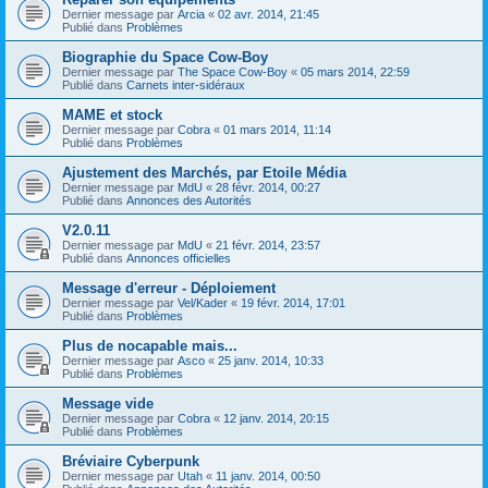
Dernier message par
Arcia
«
02 avr. 2014, 21:45
Publié dans
Problèmes
Biographie du Space Cow-Boy
Dernier message par
The Space Cow-Boy
«
05 mars 2014, 22:59
Publié dans
Carnets inter-sidéraux
MAME et stock
Dernier message par
Cobra
«
01 mars 2014, 11:14
Publié dans
Problèmes
Ajustement des Marchés, par Etoile Média
Dernier message par
MdU
«
28 févr. 2014, 00:27
Publié dans
Annonces des Autorités
V2.0.11
Dernier message par
MdU
«
21 févr. 2014, 23:57
Publié dans
Annonces officielles
Message d'erreur - Déploiement
Dernier message par
Vel/Kader
«
19 févr. 2014, 17:01
Publié dans
Problèmes
Plus de nocapable mais...
Dernier message par
Asco
«
25 janv. 2014, 10:33
Publié dans
Problèmes
Message vide
Dernier message par
Cobra
«
12 janv. 2014, 20:15
Publié dans
Problèmes
Bréviaire Cyberpunk
Dernier message par
Utah
«
11 janv. 2014, 00:50