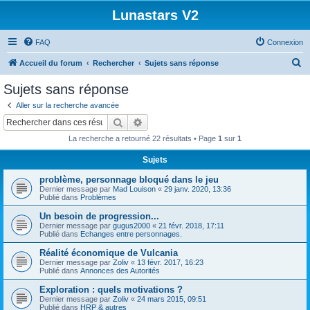
Lunastars V2
FAQ
Connexion
R
Accueil du forum
Rechercher
Sujets sans réponse
e
Sujets sans réponse
c
Aller sur la recherche avancée
h
Rechercher
Recherche avancée
e
La recherche a retourné 22 résultats • Page
1
sur
1
r
Sujets
c
problème, personnage bloqué dans le jeu
h
Dernier message par
Mad Louison
«
29 janv. 2020, 13:36
e
Publié dans
Problèmes
r
Un besoin de progression...
Dernier message par
gugus2000
«
21 févr. 2018, 17:11
Publié dans
Echanges entre personnages.
Réalité économique de Vulcania
Dernier message par
Zoliv
«
13 févr. 2017, 16:23
Publié dans
Annonces des Autorités
Exploration : quels motivations ?
Dernier message par
Zoliv
«
24 mars 2015, 09:51
Publié dans
HRP & autres