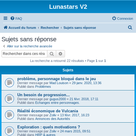
Lunastars V2
FAQ
Connexion
R
Accueil du forum
Rechercher
Sujets sans réponse
e
Sujets sans réponse
c
Aller sur la recherche avancée
h
Rechercher
Recherche avancée
e
La recherche a retourné 22 résultats • Page
1
sur
1
r
Sujets
c
problème, personnage bloqué dans le jeu
h
Dernier message par
Mad Louison
«
29 janv. 2020, 13:36
e
Publié dans
Problèmes
r
Un besoin de progression...
Dernier message par
gugus2000
«
21 févr. 2018, 17:11
Publié dans
Echanges entre personnages.
Réalité économique de Vulcania
Dernier message par
Zoliv
«
13 févr. 2017, 16:23
Publié dans
Annonces des Autorités
Exploration : quels motivations ?
Dernier message par
Zoliv
«
24 mars 2015, 09:51
Publié dans
HRP & autres