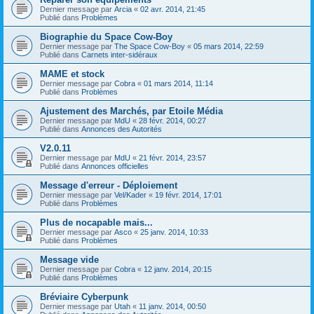
Dernier message par
Arcia
«
02 avr. 2014, 21:45
Publié dans
Problèmes
Biographie du Space Cow-Boy
Dernier message par
The Space Cow-Boy
«
05 mars 2014, 22:59
Publié dans
Carnets inter-sidéraux
MAME et stock
Dernier message par
Cobra
«
01 mars 2014, 11:14
Publié dans
Problèmes
Ajustement des Marchés, par Etoile Média
Dernier message par
MdU
«
28 févr. 2014, 00:27
Publié dans
Annonces des Autorités
V2.0.11
Dernier message par
MdU
«
21 févr. 2014, 23:57
Publié dans
Annonces officielles
Message d'erreur - Déploiement
Dernier message par
Vel/Kader
«
19 févr. 2014, 17:01
Publié dans
Problèmes
Plus de nocapable mais...
Dernier message par
Asco
«
25 janv. 2014, 10:33
Publié dans
Problèmes
Message vide
Dernier message par
Cobra
«
12 janv. 2014, 20:15
Publié dans
Problèmes
Bréviaire Cyberpunk
Dernier message par
Utah
«
11 janv. 2014, 00:50