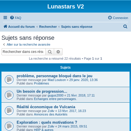
Lunastars V2
FAQ
Connexion
R
Accueil du forum
Rechercher
Sujets sans réponse
e
Sujets sans réponse
c
Aller sur la recherche avancée
h
Rechercher
Recherche avancée
e
La recherche a retourné 22 résultats • Page
1
sur
1
r
Sujets
c
problème, personnage bloqué dans le jeu
h
Dernier message par
Mad Louison
«
29 janv. 2020, 13:36
e
Publié dans
Problèmes
r
Un besoin de progression...
Dernier message par
gugus2000
«
21 févr. 2018, 17:11
Publié dans
Echanges entre personnages.
Réalité économique de Vulcania
Dernier message par
Zoliv
«
13 févr. 2017, 16:23
Publié dans
Annonces des Autorités
Exploration : quels motivations ?
Dernier message par
Zoliv
«
24 mars 2015, 09:51
Publié dans
HRP & autres