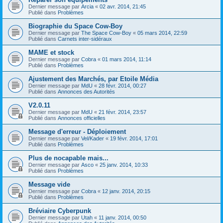
Dernier message par
Arcia
«
02 avr. 2014, 21:45
Publié dans
Problèmes
Biographie du Space Cow-Boy
Dernier message par
The Space Cow-Boy
«
05 mars 2014, 22:59
Publié dans
Carnets inter-sidéraux
MAME et stock
Dernier message par
Cobra
«
01 mars 2014, 11:14
Publié dans
Problèmes
Ajustement des Marchés, par Etoile Média
Dernier message par
MdU
«
28 févr. 2014, 00:27
Publié dans
Annonces des Autorités
V2.0.11
Dernier message par
MdU
«
21 févr. 2014, 23:57
Publié dans
Annonces officielles
Message d'erreur - Déploiement
Dernier message par
Vel/Kader
«
19 févr. 2014, 17:01
Publié dans
Problèmes
Plus de nocapable mais...
Dernier message par
Asco
«
25 janv. 2014, 10:33
Publié dans
Problèmes
Message vide
Dernier message par
Cobra
«
12 janv. 2014, 20:15
Publié dans
Problèmes
Bréviaire Cyberpunk
Dernier message par
Utah
«
11 janv. 2014, 00:50