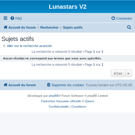
Lunastars V2
FAQ
Connexion
R
Accueil du forum
Rechercher
Sujets actifs
e
Sujets actifs
c
Aller sur la recherche avancée
h
La recherche a retourné 0 résultat • Page
1
sur
1
e
Aucun résultat ne correspond aux termes que vous avez spécifiés.
r
La recherche a retourné 0 résultat • Page
1
sur
1
c
Aller
h
Accueil du forum
Supprimer les cookies
Fuseau horaire sur
UTC+01:00
e
r
Développé par
phpBB
® Forum Software © phpBB Limited
Traduction française officielle
©
Qiaeru
Confidentialité
|
Conditions