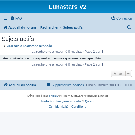
Lunastars V2
FAQ
Connexion
R
Accueil du forum
Rechercher
Sujets actifs
e
Sujets actifs
c
Aller sur la recherche avancée
h
La recherche a retourné 0 résultat • Page
1
sur
1
e
Aucun résultat ne correspond aux termes que vous avez spécifiés.
r
La recherche a retourné 0 résultat • Page
1
sur
1
c
Aller
h
Accueil du forum
Supprimer les cookies
Fuseau horaire sur
UTC+01:00
e
r
Développé par
phpBB
® Forum Software © phpBB Limited
Traduction française officielle
©
Qiaeru
Confidentialité
|
Conditions