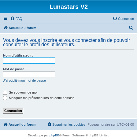
Lunastars V2
FAQ
Connexion
R
Accueil du forum
e
Vous devez vous inscrire et vous connecter afin de pouvoir
c
consulter le profil des utilisateurs.
h
Nom d’utilisateur :
e
r
Mot de passe :
c
h
J’ai oublié mon mot de passe
e
Se souvenir de moi
r
Masquer ma présence lors de cette session
Accueil du forum
Supprimer les cookies
Fuseau horaire sur
UTC+01:00
Développé par
phpBB
® Forum Software © phpBB Limited