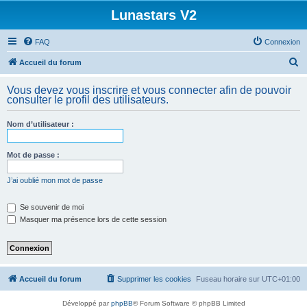
Lunastars V2
FAQ
Connexion
R
Accueil du forum
e
Vous devez vous inscrire et vous connecter afin de pouvoir
c
consulter le profil des utilisateurs.
h
Nom d’utilisateur :
e
r
Mot de passe :
c
h
J’ai oublié mon mot de passe
e
Se souvenir de moi
r
Masquer ma présence lors de cette session
Accueil du forum
Supprimer les cookies
Fuseau horaire sur
UTC+01:00
Développé par
phpBB
® Forum Software © phpBB Limited