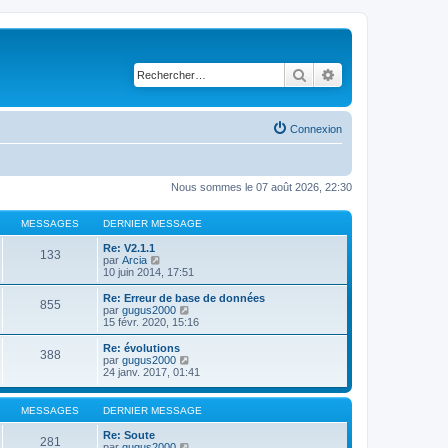
Rechercher
Recherche avancé
Connexion
Nous sommes le 07 août 2026, 22:30
MESSAGES
DERNIER MESSAGE
Re: V2.1.1
133
C
par
Arcia
o
10 juin 2014, 17:51
n
s
Re: Erreur de base de données
855
u
C
par
gugus2000
l
o
15 févr. 2020, 15:16
t
n
e
s
Re: évolutions
388
r
u
C
par
gugus2000
l
l
o
24 janv. 2017, 01:41
e
t
n
d
e
s
e
r
u
MESSAGES
DERNIER MESSAGE
r
l
l
n
e
t
Re: Soute
i
281
d
e
C
par
gugus2000