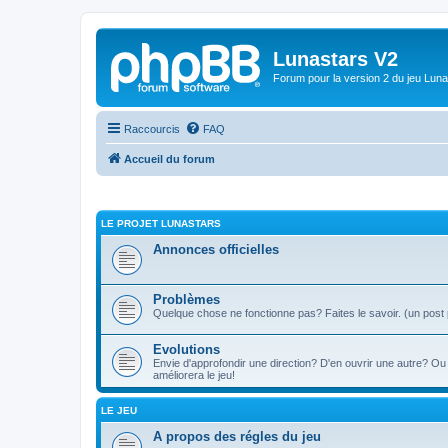
Lunastars V2
Forum pour la version 2 du jeu Luna
Raccourcis
FAQ
Accueil du forum
LE PROJET LUNASTARS
Annonces officielles
Problèmes
Quelque chose ne fonctionne pas? Faites le savoir. (un post
Evolutions
Envie d'approfondir une direction? D'en ouvrir une autre? O
améliorera le jeu!
LE JEU
A propos des régles du jeu