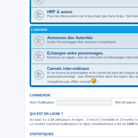
HRP & autres
Pour les discussions sur le jeu mais pas dans le jeu. Son fon
L'UNIVERS
Annonces des Autorités
Ici les Personnages Non Joueurs s'expriment.
Echanges entre personnages.
Rumeurs et ragots. Lieu de rencontre et d'échanges informel
Carnets inter-sidéraux
Ici se trouve la présentation et le carnet de bord de chaque pil
joueur/personnage - pas d'intervention dans les topics des au
n'empêche pas d'être inventif
)
CONNEXION
Nom d’utilisateur :
Mot de passe :
QUI EST EN LIGNE ?
Au total, il y a
14
utilisateurs en ligne :: 0 inscrit, 0 invisible et 14 invités
Le nombre maximal d’utilisateurs en ligne simultanément a été de
1449
le
STATISTIQUES