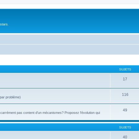
stars.
SUJETS
17
116
 par problème)
49
u carrément pas content d'un mécanismes? Proposez l'évolution qui
SUJETS
40