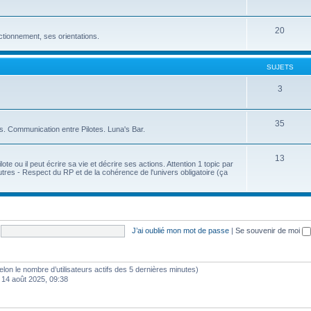
20
ctionnement, ses orientations.
SUJETS
3
35
s. Communication entre Pilotes. Luna's Bar.
13
ote ou il peut écrire sa vie et décrire ses actions. Attention 1 topic par
tres - Respect du RP et de la cohérence de l'univers obligatoire (ça
J’ai oublié mon mot de passe
|
Se souvenir de moi
 (selon le nombre d’utilisateurs actifs des 5 dernières minutes)
 14 août 2025, 09:38