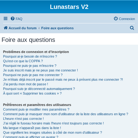
Lunastars V2
FAQ
Connexion
R
Accueil du forum
Foire aux questions
e
Foire aux questions
c
h
Problèmes de connexion et d’inscription
Pourquoi ai-je besoin de m’inscrire ?
e
Qu’est-ce que la COPPA ?
r
Pourquoi ne puis-je pas m’inscrire ?
Je suis inscrit mais je ne peux pas me connecter !
c
Pourquoi ne puis-je pas me connecter ?
Je m’étais déjà inscrit par le passé mais ne peux à présent plus me connecter ?!
h
J’ai perdu mon mot de passe !
e
Pourquoi suis-je déconnecté automatiquement ?
À quoi sert « Supprimer les cookies » ?
r
Préférences et paramètres des utilisateurs
Comment puis-je modifier mes paramètres ?
Comment puis-je masquer mon nom d’utilisateur de la liste des utilisateurs en ligne ?
L’heure n’est pas correcte !
J’ai réglé le fuseau horaire mais l’heure n’est toujours pas correcte !
Ma langue n’apparaît pas dans la liste !
Que signifient les images situées à côté de mon nom d’utilisateur ?
Comment puis-je afficher un avatar ?