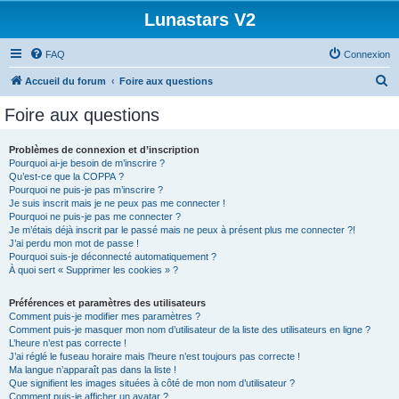
Lunastars V2
FAQ
Connexion
R
Accueil du forum
Foire aux questions
e
Foire aux questions
c
h
Problèmes de connexion et d’inscription
Pourquoi ai-je besoin de m’inscrire ?
e
Qu’est-ce que la COPPA ?
r
Pourquoi ne puis-je pas m’inscrire ?
Je suis inscrit mais je ne peux pas me connecter !
c
Pourquoi ne puis-je pas me connecter ?
Je m’étais déjà inscrit par le passé mais ne peux à présent plus me connecter ?!
h
J’ai perdu mon mot de passe !
e
Pourquoi suis-je déconnecté automatiquement ?
À quoi sert « Supprimer les cookies » ?
r
Préférences et paramètres des utilisateurs
Comment puis-je modifier mes paramètres ?
Comment puis-je masquer mon nom d’utilisateur de la liste des utilisateurs en ligne ?
L’heure n’est pas correcte !
J’ai réglé le fuseau horaire mais l’heure n’est toujours pas correcte !
Ma langue n’apparaît pas dans la liste !
Que signifient les images situées à côté de mon nom d’utilisateur ?
Comment puis-je afficher un avatar ?